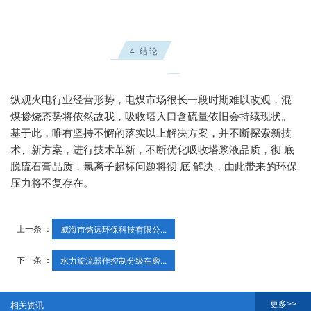
4 结论
纵观火电行业经营形势，电煤市场很长一段时期难以改观，混
煤掺烧态势将依然故我，吸收塔入口含硫量依旧会持续现状
。
基于此，唯有坚持不懈的落实以上解决方案，并不断探索新技
术
、
新方案，进行技术革新，不断优化吸收塔浆液品质，彻 底
脱硫石膏品质，氯离子超标问题将彻 底 解决，由此带来的环保
压力将不复存在
。
上一条 ：
威海市铭远环保科技有限公...
下一条 ：
水力旋流器作控制分级在磨...
更多>>
相关资讯