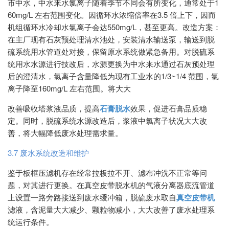
市中水，中水来水氯离子随着季节不同会有所变化，通常处于1
60mg/L 左右范围变化。因循环水浓缩倍率在3.5 倍上下，因而
机组循环水冷却水氯离子会达550mg/L，甚至更高。改造方案：
在主厂现有石灰预处理清水池处，安装清水输送泵，输送到脱
硫系统用水管道处对接，保留原水系统做紧急备用。对脱硫系
统用水水源进行技改后，水源更换为中水来水通过石灰预处理
后的澄清水，氯离子含量降低为现有工业水的1/3~1/4 范围，氯
离子降至160mg/L 左右范围。将大大
改善吸收塔浆液品质，提高
石膏脱水
效果，促进石膏品质稳
定。同时，脱硫系统水源改造后，浆液中氯离子状况大大改
善，将大幅降低废水处理需求量。
3.7 废水系统改造和维护
鉴于板框压滤机存在经常拉板拉不开、滤布冲洗不正常等问
题，对其进行更换。在真空皮带脱水机的气液分离器底流管道
上设置一路旁路接送到废水缓冲箱，脱硫废水取自
真空皮带机
滤液，含泥量大大减少、颗粒物减小，大大改善了废水处理系
统运行条件。