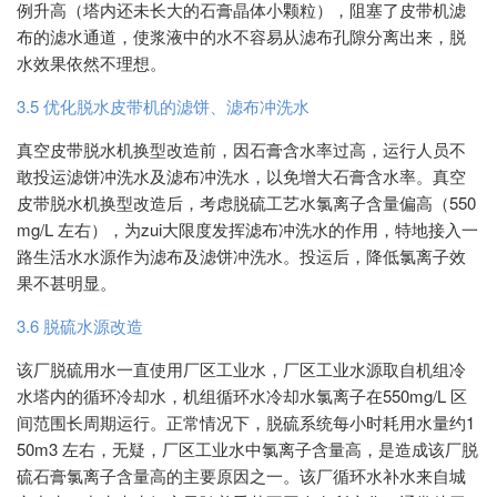
例升高（塔内还未长大的石膏晶体小颗粒），阻塞了皮带机滤
布的滤水通道，使浆液中的水不容易从滤布孔隙分离出来，脱
水效果依然不理想。
3.5 优化脱水皮带机的滤饼、滤布冲洗水
真空皮带脱水机换型改造前，因石膏含水率过高，运行人员不
敢投运滤饼冲洗水及滤布冲洗水，以免增大石膏含水率。真空
皮带脱水机换型改造后，考虑脱硫工艺水氯离子含量偏高（550
mg/L 左右），为zui大限度发挥滤布冲洗水的作用，特地接入一
路生活水水源作为滤布及滤饼冲洗水。投运后，降低氯离子效
果不甚明显。
3.6 脱硫水源改造
该厂脱硫用水一直使用厂区工业水，厂区工业水源取自机组冷
水塔内的循环冷却水，机组循环水冷却水氯离子在550mg/L 区
间范围长周期运行。正常情况下，脱硫系统每小时耗用水量约1
50m3 左右，无疑，厂区工业水中氯离子含量高，是造成该厂脱
硫石膏氯离子含量高的主要原因之一。该厂循环水补水来自城