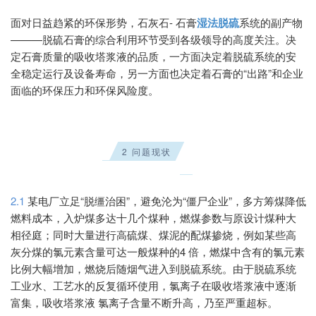
面对日益趋紧的环保形势，石灰石
-
石膏
湿法脱硫
系统的副产物
———
脱硫石膏的综合利用环节受到各级领导的高度关注
。
决
定石膏质量的吸收塔浆液的品质，一方面决定着脱硫系统的安
全稳定运行及设备寿命，另一方面也决定着石膏的
“
出路
”
和企业
面临的环保压力和环保风险度
。
2 问题现状
2.1
某电厂立足“脱缰治困”，避免沦为“僵尸企业”，多方筹煤降低
燃料成本，入炉煤多达十几个煤种，燃煤参数与原设计煤种大
相径庭；同时大量进行高硫煤、煤泥的配煤掺烧，例如某些高
灰分煤的氯元素含量可达一般煤种的4 倍，燃煤中含有的氯元素
比例大幅增加，燃烧后随烟气进入到脱硫系统。由于脱硫系统
工业水、工艺水的反复循环使用，氯离子在吸收塔浆液中逐渐
富集，吸收塔浆液 氯离子含量不断升高，乃至严重超标。