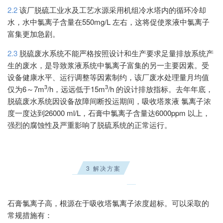
2.2
该厂脱硫工业水及工艺水源采用机组冷水塔内的循环冷却
水，水中氯离子含量在550mg/L 左右，这将促使浆液中氯离子
富集更加急剧。
2.3
脱硫废水系统不能严格按照设计和生产要求足量排放系统产
生的废水，是导致浆液系统中氯离子富集的另一主要因素。受
设备健康水平、运行调整等因素制约，该厂废水处理量月均值
3
3
仅为6～7m
/h，远远低于15m
/h 的设计排放指标。去年年底，
脱硫废水系统因设备故障间断投运期间，吸收塔浆液 氯离子浓
度一度达到26000 ml/L，石膏中氯离子含量达6000ppm 以上，
强烈的腐蚀性及严重影响了脱硫系统的正常运行。
3 解决方案
石膏氯离子高，根源在于吸收塔氯离子浓度超标
。
可以采取的
常规措施有：