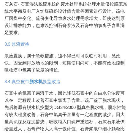
石灰石- 石膏湿法脱硫系统的废水处理系统处理水量仅按脱硫系
统水平衡及电厂入炉煤硫份设计值含量等因素进行设计。该电
厂因煤种变化、硫份变化导致废水处理需求增大，即使达到原
设计排放能力，也难以控制石膏浆液及石膏中的氯离子含量满
足要求。
3.3 浆液置换
浆液置换，属于急救措施，迫不得已时可以临时利用，见效
快。因受到排放场地的限制，短期使用尚可，不能有效地控制
吸收塔中氯离子浓度的增长。
3.4 真空皮带
脱水机
换型改造
石膏中的氯离子易溶于水，因此降低石膏中的自由水分浓度可
以在一定程度上改善石膏中氯离子含量。该厂鉴于脱水现状，
先后将原有脱水机换型为DG34/2000 型真空脱水机，脱水性能
有较大程度改善，石膏中氯离子含量有一定程度的减少。因大
量高硫煤及煤泥掺烧，吸收塔入口硫严重超标，石灰石浆液供
给量过大，石膏产物大大高于设计值。石膏浆液中细小颗粒比