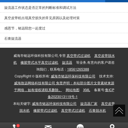
旋流器工作状态是否正常的判断标准和调试方法
真空皮带机出现真空损失的常见原因以及处理对策
感恩节，铭远陪您一起度过
石膏旋流器
威海市铭远环保科技有限公司,专营
真空带式过滤机
真空皮带脱水
机
橡胶带式水平真空过滤机
旋流器
等业务,有意向的客户请咨
询我们，联系电话：
18561265388
CopyRight © 版权所有:
威海市铭远环保科技有限公司
技术支持:
威海致远网络科技有限公司 免责声明：本站部分图片文章素材来源
于网络，如有侵权请联系删除。
网站地图
XML
备案号:
鲁ICP
备2023013119号-1
本站关键字:
威海市铭远环保科技有限公司
旋流器厂家
真空皮带
脱水机
橡胶带式过滤机
真空带式过滤机
石膏脱水机