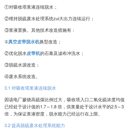
①
对吸收塔浆液连续脱水；
②维持脱硫废水处理系统zui大出力连续运行；
③
浆液置换
。
其他技术改造措施有：
①
真空皮带脱水机
换型改造；
②
优化脱水
皮带机
的石膏及滤布冲洗水；
③
脱硫水源改造；
④
废水系统改造
。
3.1 对吸收塔浆液连续脱水
因该电厂掺烧高硫煤比例过大，吸收塔入口二氧化硫浓度均值
已经处于设计值的1.7～1.8 倍，供浆量处于设计水平的2.5～3
倍，为保证浆液密度，脱水能力已经运行在上限。
3.2 提高脱硫废水处理系统能力