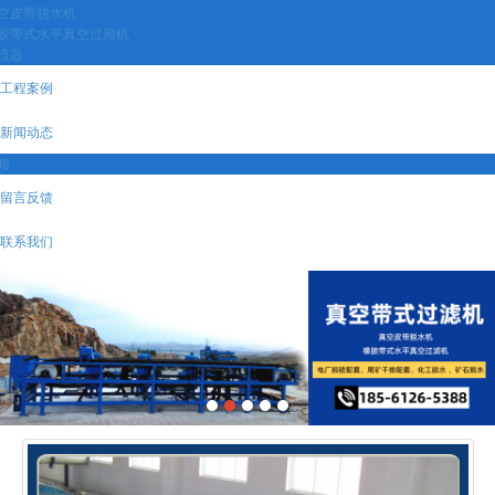
空皮带脱水机
胶带式水平真空过频机
流器
工程案例
新闻动态
频
留言反馈
联系我们