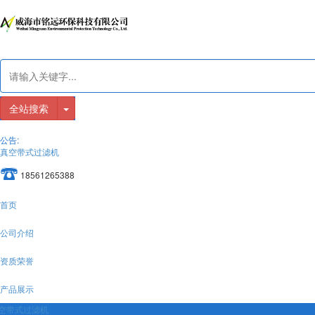
全站搜索
公告:
真空带式过滤机
18561265388
首页
公司介绍
资质荣誉
产品展示
空带式过滤机