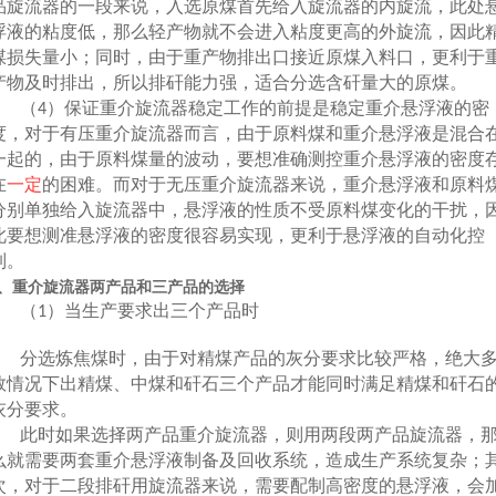
品旋流器的一段来说，入选原煤首先给入旋流器的内旋流，此处
浮液的粘度低，那么轻产物就不会进入粘度更高的外旋流，因此
煤损失量小；同时，由于重产物排出口接近原煤入料口，更利于
产物及时排出，所以排矸能力强，适合分选含矸量大的原煤。
（
）保证重介旋流器稳定工作的前提是稳定重介悬浮液的密
4
度，对于有压重介旋流器而言，由于原料煤和重介悬浮液是混合
一起的，由于原料煤量的波动，要想准确测控重介悬浮液的密度
在
一定
的困难。而对于无压重介旋流器来说，重介悬浮液和原料
分别单独给入旋流器中，悬浮液的性质不受原料煤变化的干扰，
此要想测准悬浮液的密度很容易实现，更利于悬浮液的自动化控
制。
、重介旋流器两产品和三产品的选择
（
）当生产要求出三个产品时
1
分选炼焦煤时，由于对精煤产品的灰分要求比较严格，绝大
数情况下出精煤、中煤和矸石三个产品才能同时满足精煤和矸石
灰分要求。
此时如果选择两产品重介旋流器，则用两段两产品旋流器，
么就需要两套重介悬浮液制备及回收系统，造成生产系统复杂；
次，对于二段排矸用旋流器来说，需要配制高密度的悬浮液，会