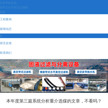
空皮带脱水机
胶带式水平真空过频机
流器
工程案例
新闻动态
频
留言反馈
联系我们
本年度第三篇系统分析重介选煤的文章，不看吗？