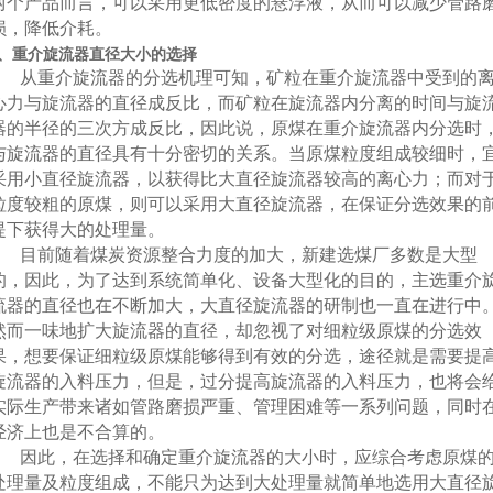
两个产品而言，可以采用更低密度的悬浮液，从而可以减少管路
损，降低介耗。
、重介旋流器直径大小的选择
从重介旋流器的分选机理可知，矿粒在重介旋流器中受到的
心力与旋流器的直径成反比，而矿粒在旋流器内分离的时间与旋
器的半径的三次方成反比，因此说，原煤在重介旋流器内分选时
与旋流器的直径具有十分密切的关系。当原煤粒度组成较细时，
采用小直径旋流器，以获得比大直径旋流器较高的离心力；而对
粒度较粗的原煤，则可以采用大直径旋流器，在保证分选效果的
提下获得大的处理量。
目前随着煤炭资源整合力度的加大，新建选煤厂多数是大型
的，因此，为了达到系统简单化、设备大型化的目的，主选重介
流器的直径也在不断加大，大直径旋流器的研制也一直在进行中
然而一味地扩大旋流器的直径，却忽视了对细粒级原煤的分选效
果，想要保证细粒级原煤能够得到有效的分选，途径就是需要提
旋流器的入料压力，但是，过分提高旋流器的入料压力，也将会
实际生产带来诸如管路磨损严重、管理困难等一系列问题，同时
经济上也是不合算的。
因此，在选择和确定重介旋流器的大小时，应综合考虑原煤
处理量及粒度组成，不能只为达到大处理量就简单地选用大直径