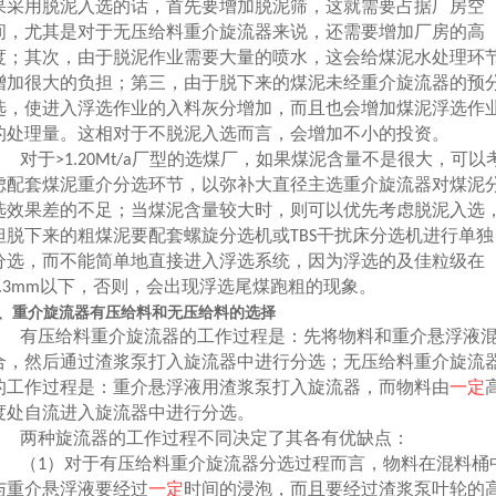
果采用脱泥入选的话，首先要增加脱泥筛，这就需要占据厂房空
间，尤其是对于无压给料重介旋流器来说，还需要增加厂房的高
度；其次，由于脱泥作业需要大量的喷水，这会给煤泥水处理环
增加很大的负担；第三，由于脱下来的煤泥未经重介旋流器的预
选，使进入浮选作业的入料灰分增加，而且也会增加煤泥浮选作
的处理量。这相对于不脱泥入选而言，会增加不小的投资。
对于
厂型的选煤厂，如果煤泥含量不是很大，可以
>1.20Mt/a
虑配套煤泥重介分选环节，以弥补大直径主选重介旋流器对煤泥
选效果差的不足；当煤泥含量较大时，则可以优先考虑脱泥入选
但脱下来的粗煤泥要配套螺旋分选机或
干扰床分选机进行单独
TBS
分选，而不能简单地直接进入浮选系统，因为浮选的及佳粒级在
以下，否则，会出现浮选尾煤跑粗的现象。
.3mm
、重介旋流器有压给料和无压给料的选择
有压给料重介旋流器的工作过程是：先将物料和重介悬浮液
合，然后通过渣浆泵打入旋流器中进行分选；无压给料重介旋流
的工作过程是：重介悬浮液用渣浆泵打入旋流器，而物料由
一定
度处自流进入旋流器中进行分选。
两种旋流器的工作过程不同决定了其各有优缺点：
（
）对于有压给料重介旋流器分选过程而言，物料在混料桶
1
与重介悬浮液要经过
一定
时间的浸泡，而且要经过渣浆泵叶轮的