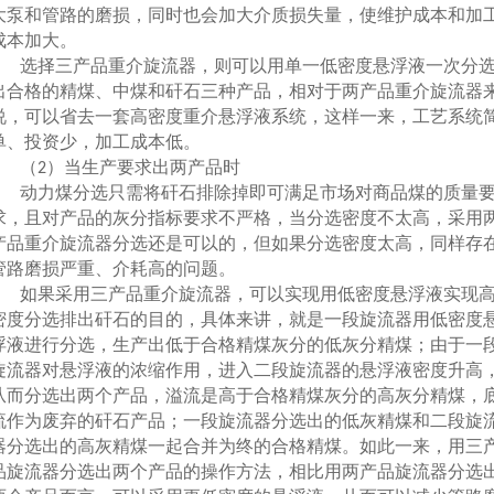
大泵和管路的磨损，同时也会加大介质损失量，使维护成本和加
成本加大。
选择三产品重介旋流器，则可以用单一低密度悬浮液一次分
出合格的精煤、中煤和矸石三种产品，相对于两产品重介旋流器
说，可以省去一套高密度重介悬浮液系统，这样一来，工艺系统
单、投资少，加工成本低。
（
）当生产要求出两产品时
2
动力煤分选只需将矸石排除掉即可满足市场对商品煤的质量
求，且对产品的灰分指标要求不严格，当分选密度不太高，采用
产品重介旋流器分选还是可以的，但如果分选密度太高，同样存
管路磨损严重、介耗高的问题。
如果采用三产品重介旋流器，可以实现用低密度悬浮液实现
密度分选排出矸石的目的，具体来讲，就是一段旋流器用低密度
浮液进行分选，生产出低于合格精煤灰分的低灰分精煤；由于一
旋流器对悬浮液的浓缩作用，进入二段旋流器的悬浮液密度升高
从而分选出两个产品，溢流是高于合格精煤灰分的高灰分精煤，
流作为废弃的矸石产品；一段旋流器分选出的低灰精煤和二段旋
器分选出的高灰精煤一起合并为终的合格精煤。如此一来，用三
品旋流器分选出两个产品的操作方法，相比用两产品旋流器分选