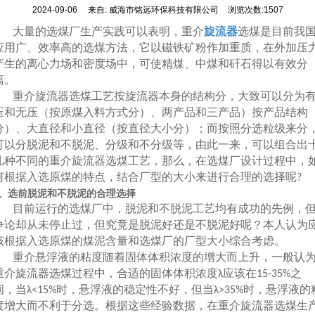
2024-09-06
来自:
威海市铭远环保科技有限公司
浏览次数:1507
大量的选煤厂生产实践可以表明，重介
旋流器
选煤是目前我
应用广、效率高的选煤方法，它以磁铁矿粉作加重质，在外加压
产生的离心力场和密度场中，可使精煤、中煤和矸石得以有效分
离。
重介旋流器选煤工艺按旋流器本身的结构分，大致可以分为
压和无压（按原煤入料方式分）、两产品和三产品）按产品结构
分）、大直径和小直径（按直径大小分）；而按照分选粒级来分
可以分脱泥和不脱泥、分级和不分级等，由此一来，可以组合出
几种不同的重介旋流器选煤工艺，那么，在选煤厂设计过程中，
何根据入选原煤的特点，结合厂型的大小来进行合理的选择呢
?
、选前脱泥和不脱泥的合理选择
目前运行的选煤厂中，脱泥和不脱泥工艺均有成功的先例，
争论却从未停止过，但究竟是脱泥好还是不脱泥好呢？本人认为
该根据入选原煤的煤泥含量和选煤厂的厂型大小综合考虑。
重介悬浮液的粘度随着固体体积浓度的增大而上升，一般认
重介旋流器选煤过程中，合适的固体体积浓度
应该在
之
λ
15-35%
间，当
时，悬浮液的稳定性不好，但当
时，悬浮液的
λ<15%
λ>35%
度增大而不利于分选。根据这些经验数据，在重介旋流器选煤生