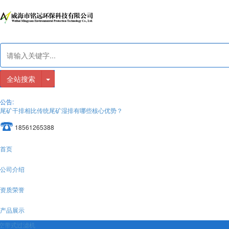
全站搜索
公告:
尾矿干排相比传统尾矿湿排有哪些核心优势？
18561265388
首页
公司介绍
资质荣誉
产品展示
空带式过滤机