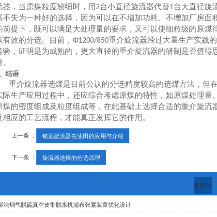
流器，当原煤粒度较细时，用
台小直径旋流器代替
台大直径旋
2
1
器不失为一种好的选择，因为可以在不增加功耗、不增加厂房面
的前提下，既可以满足大处理量的要求，又可以使细粒级的原煤
以有效的分选。目前，
重介旋流器经过大量生产实践的
Φ1200/850
考验，证明是为成熟的，更大直径的重介旋流器的研制是否值得
考。
、结语
重介旋流器选煤是目前公认的分选精度较高的选煤方法，但
实际生产应用过程中，还应综合考虑原煤的特性，如原煤处理量
原煤的密度组成及粒度组成等，在此基础上选择合适的重介旋流
及相应的工艺流程，才能真正发挥它的作用。
上一条 ：
铭远旋流器在油田的应用与介绍
下一条 ：
旋流器选煤的分选原理
相关资讯
更多>>
湿法烟气脱硫真空皮带脱水机滤布张紧装置优化设计