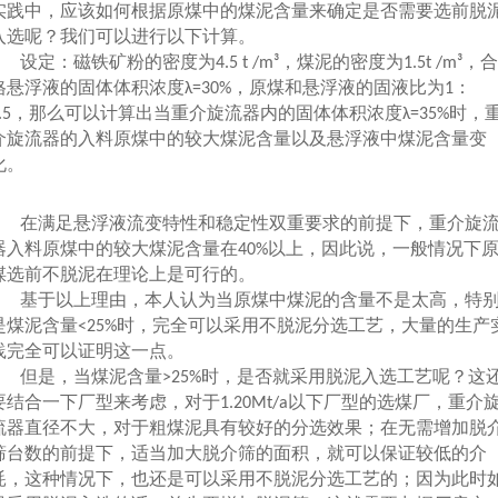
实践中，应该如何根据原煤中的煤泥含量来确定是否需要选前脱
入选呢？我们可以进行以下计算。
设定：磁铁矿粉的密度为
，煤泥的密度为
，合
4.5 t /m³
1.5t /m³
格悬浮液的固体体积浓度
，原煤和悬浮液的固液比为
：
λ=30%
1
，那么可以计算出当重介旋流器内的固体体积浓度
时，
.5
λ=35%
介旋流器的入料原煤中的较大煤泥含量以及悬浮液中煤泥含量变
化。
在满足悬浮液流变特性和稳定性双重要求的前提下，重介旋
器入料原煤中的较大煤泥含量在
以上，因此说，一般情况下
40%
煤选前不脱泥在理论上是可行的。
基于以上理由，本人认为当原煤中煤泥的含量不是太高，特
是煤泥含量
时，完全可以采用不脱泥分选工艺，大量的生产
<25%
践完全可以证明这一点。
但是，当煤泥含量
时，是否就采用脱泥入选工艺呢？这
>25%
要结合一下厂型来考虑，对于
以下厂型的选煤厂，重介
1.20Mt/a
流器直径不大，对于粗煤泥具有较好的分选效果；在无需增加脱
筛台数的前提下，适当加大脱介筛的面积，就可以保证较低的介
耗，这种情况下，也还是可以采用不脱泥分选工艺的；因为此时