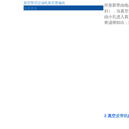
真空带式过滤机真空度偏低
环形胶带由电
查看更多
封），当真空
由小孔进入真
将滤饼卸出；
2 真空
皮带机