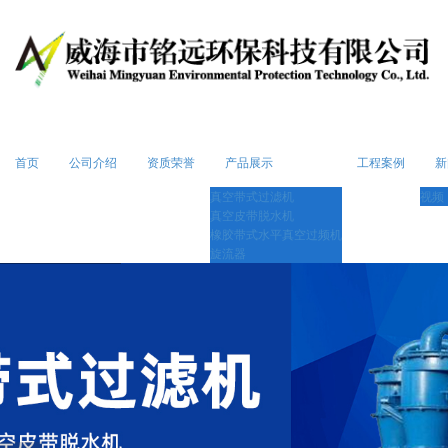
首页
公司介绍
资质荣誉
产品展示
工程案例
新
真空带式过滤机
视频
真空皮带脱水机
橡胶带式水平真空过频机
旋流器