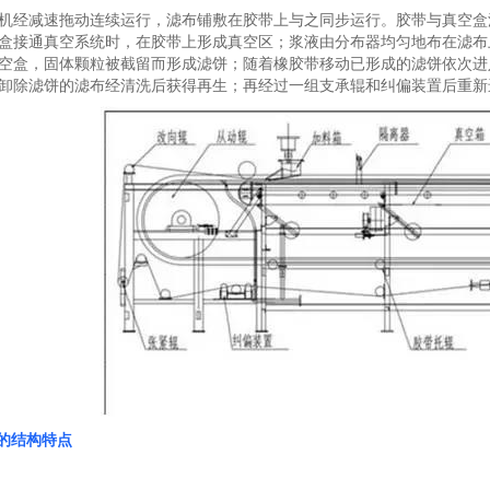
机经减速拖动连续运行，滤布铺敷在胶带上与之同步运行。胶带与真空盒
盒接通真空系统时，在胶带上形成真空区；浆液由分布器均匀地布在滤布
空盒，固体颗粒被截留而形成滤饼；随着橡胶带移动已形成的滤饼依次进
卸除滤饼的滤布经清洗后获得再生；再经过一组支承辊和纠偏装置后重新
的结构特点