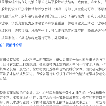
带采用伸缩性能良好的波浪形裙边与平胶带粘接结构，造价低、寿命长。
和胶带间设有环形摩擦带并以水密封、润滑、冷却，真空密封可靠，环形
用托辊式支承，胶带运行在滚动的托辊上，减少了运行阻力，有利于延长
承滤布、承受真空吸力及传递功率和承受重量，并在真空盒上滑动，滤布
连续运行、连续过滤、洗涤等作业，可以维持稳定的真空度，降低滤饼的
，故障率低，长期连续稳定运行可靠，处理量大。
机的主要部件介绍
环形橡胶滤带，以防料液从两侧流出；裙边采用组合结构即波形裙边与平
，且可有效防止料浆跑漏。橡胶滤带的上部构造为中间一排排水沟槽。作
其寿命长短一般取决于橡胶材质的选择和现场的维护保养。因此确定橡胶
正常后才粘结波纹裙边。且设备运行时必须保证胶带的清洁减缓橡胶老化
过滤。
胶带底面滤液的汇集处。其中心线应与排液带及中心排孔的中心线相重合。
定不动。胶带在上面运行，真空盒采用分节联结成整体，每节均有管口与
带；并以水进行密封（摩擦带在真空盒上的滑台上随胶带运行），水既可