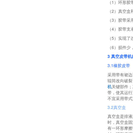
（1）环形胶
（2）真空盒
（3）胶带采
（4）胶带支
（5）实现了
（6）损件少
3 真空皮带
3.1橡胶皮带
采用带有裙边
辊筒改向破裂
机
关键部件；
带，使其运行
不宜采用带式
3.2真空盒
真空盒是排液
时，真空盒固
有一环形摩擦