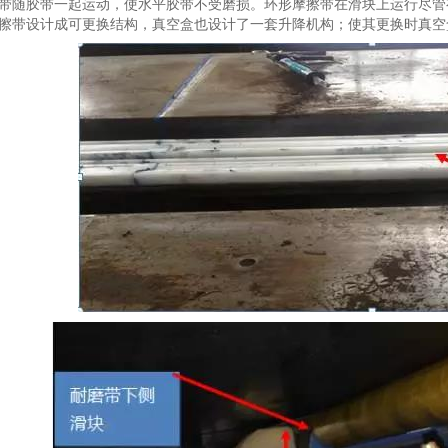
带随胶带一起运动，使水平胶带不受磨损。环形摩擦带在滑块上运行尽管
擦带设计成可更换结构，真空盒也设计了一套升降机构；使其更换时真空