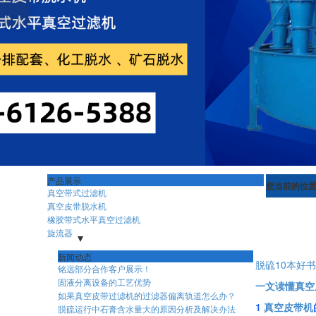
产品展示
您当前的位
真空带式过滤机
真空皮带脱水机
橡胶带式水平真空过滤机
旋流器
脱硫旋流器
选煤旋流器
分级浓缩旋流器
矿山旋流器
新闻动态
化工旋流器
脱硫10本好
铭远部分合作客户展示！
固液分离设备的工艺优势
一文读懂真空
如果真空皮带过滤机的过滤器偏离轨道怎么办？
1
真空皮带机
脱硫运行中石膏含水量大的原因分析及解决办法