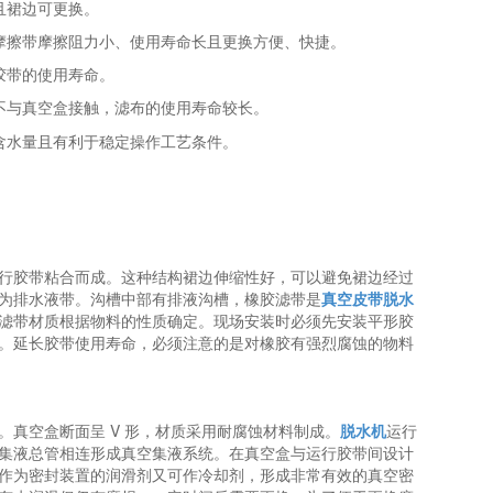
且裙边可更换。
摩擦带摩擦阻力小、使用寿命长且更换方便、快捷。
胶带的使用寿命。
不与真空盒接触，滤布的使用寿命较长。
含水量且有利于稳定操作工艺条件。
行胶带粘合而成。这种结构裙边伸缩性好，可以避免裙边经过
为排水液带。沟槽中部有排液沟槽，橡胶滤带是
真空皮带脱水
滤带材质根据物料的性质确定。现场安装时必须先安装平形胶
。延长胶带使用寿命，必须注意的是对橡胶有强烈腐蚀的物料
真空盒断面呈 V 形，材质采用耐腐蚀材料制成。
脱水机
运行
集液总管相连形成真空集液系统。在真空盒与运行胶带间设计
作为密封装置的润滑剂又可作冷却剂，形成非常有效的真空密