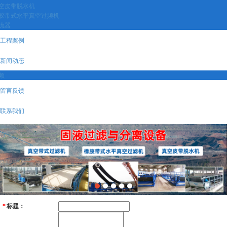
空皮带脱水机
胶带式水平真空过频机
流器
工程案例
新闻动态
频
留言反馈
联系我们
标题：
*