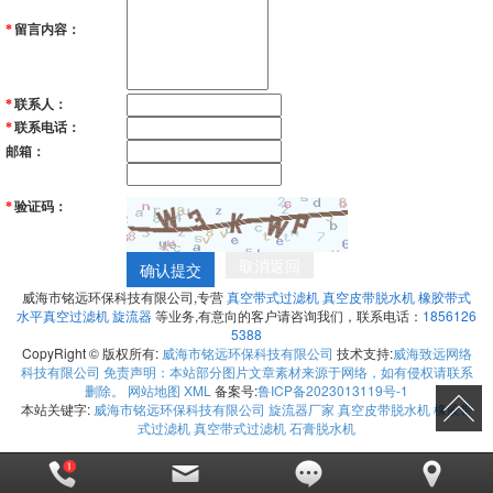
留言内容：
*
联系人：
*
联系电话：
*
邮箱：
验证码：
*
取消返回
确认提交
威海市铭远环保科技有限公司,专营
真空带式过滤机
真空皮带脱水机
橡胶带式
水平真空过滤机
旋流器
等业务,有意向的客户请咨询我们，联系电话：
1856126
5388
CopyRight © 版权所有:
威海市铭远环保科技有限公司
技术支持:
威海致远网络
科技有限公司 免责声明：本站部分图片文章素材来源于网络，如有侵权请联系
删除。
网站地图
XML
备案号:
鲁ICP备2023013119号-1
本站关键字:
威海市铭远环保科技有限公司
旋流器厂家
真空皮带脱水机
橡胶带
式过滤机
真空带式过滤机
石膏脱水机