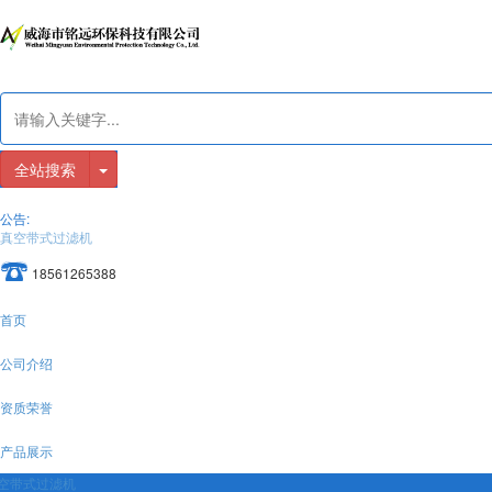
全站搜索
公告:
真空带式过滤机
18561265388
首页
公司介绍
资质荣誉
产品展示
空带式过滤机